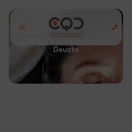
Cirugía oculoplástica en
Deusto