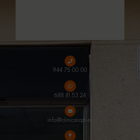
944 75 00 00
688 81 53 24
info@clinicacqd.es