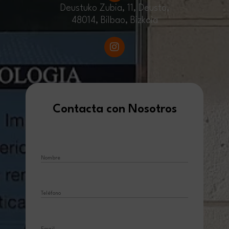
Deustuko Zubia, 11, Deusto,
48014, Bilbao, Bizkaia
I
n
s
t
a
g
r
Contacta con Nosotros
a
m